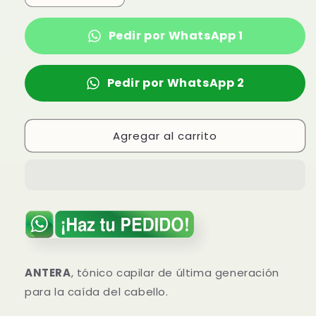
cantidad
cantidad
para
para
Pedir por WhatsApp 1
Tónico
Tónico
capilar
capilar
ANTERA
ANTERA
Pedir por WhatsApp 2
Agregar al carrito
ANTERA
, tónico capilar de última generación
para la caída del cabello.