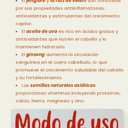
El
jengibre
y
la raíz de vellón
son conocidos
por sus propiedades antiinflamatorias,
antioxidantes y estimulantes del crecimiento
capilar.
El
aceite de uva
es rico en ácidos grasos y
antioxidantes que nutren el cabello y lo
mantienen hidratado.
El
ginseng
aumenta la circulación
sanguínea en el cuero cabelludo, lo que
promueve el crecimiento saludable del cabello
y su fortalecimiento.
Las
semillas naturales asiáticas
proporcionan vitaminas incluyendo proteínas,
calcio, hierro, magnesio y zinc.