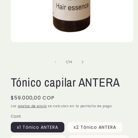
Abrir
elemento
multimedia
1
de
1
/
14
en
una
ventana
modal
Tónico capilar ANTERA
Precio
$59.000,00 COP
habitual
Los
gastos de envío
se calculan en la pantalla de pago.
Cant.
x1 Tónico ANTERA
x2 Tónico ANTERA