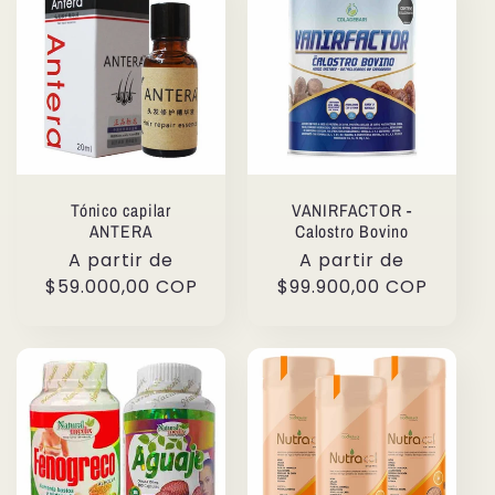
Tónico capilar
VANIRFACTOR -
ANTERA
Calostro Bovino
Precio
A partir de
Precio
A partir de
habitual
$59.000,00 COP
habitual
$99.900,00 COP