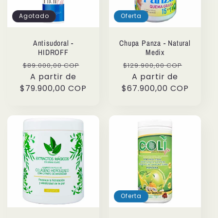
Agotado
Oferta
Antisudoral -
Chupa Panza - Natural
HIDROFF
Medix
Precio
Precio
Precio
Precio
$89.000,00 COP
$129.900,00 COP
habitual
A partir de
de
habitual
A partir de
de
$79.900,00 COP
oferta
$67.900,00 COP
oferta
Oferta