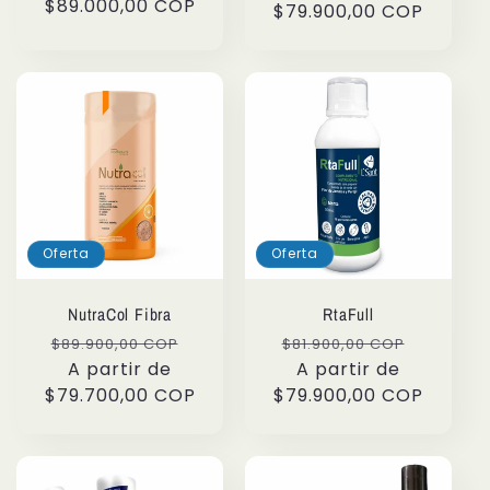
habitual
$89.000,00 COP
$79.900,00 COP
oferta
Oferta
Oferta
NutraCol Fibra
RtaFull
Precio
Precio
Precio
Precio
$89.900,00 COP
$81.900,00 COP
habitual
A partir de
de
habitual
A partir de
de
$79.700,00 COP
oferta
$79.900,00 COP
oferta