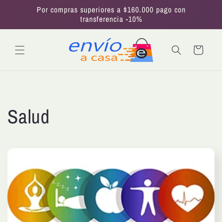
Ir
Por compras superiores a $160.000 pago con
directamente
transferencia -10%
al contenido
Carrito
C
Salud
o
l
e
c