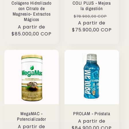
Colágeno Hidrolizado
COLI PLUS - Mejora
con Citrato de
la digestión
Magnesio- Extractos
Precio
Precio
$78.900,00 COP
Mágicos
habitual
A partir de
de
Precio
A partir de
$75.900,00 COP
oferta
habitual
$85.000,00 COP
MegaMAC -
PROLAM - Próstata
Potencializador
Precio
A partir de
Precio
A partir de
habitual
$84.900,00 COP