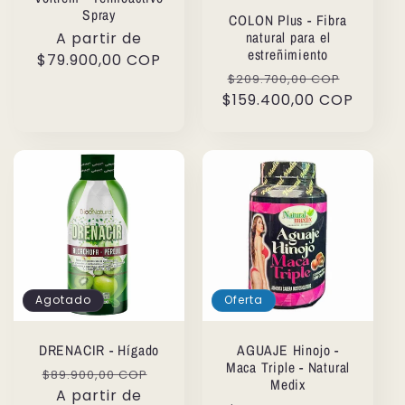
Spray
COLON Plus - Fibra
Precio
A partir de
natural para el
estreñimiento
habitual
$79.900,00 COP
Precio
Precio
$209.700,00 COP
$159.400,00 COP
habitual
de
oferta
Agotado
Oferta
DRENACIR - Hígado
AGUAJE Hinojo -
Maca Triple - Natural
Precio
Precio
$89.900,00 COP
Medix
habitual
A partir de
de