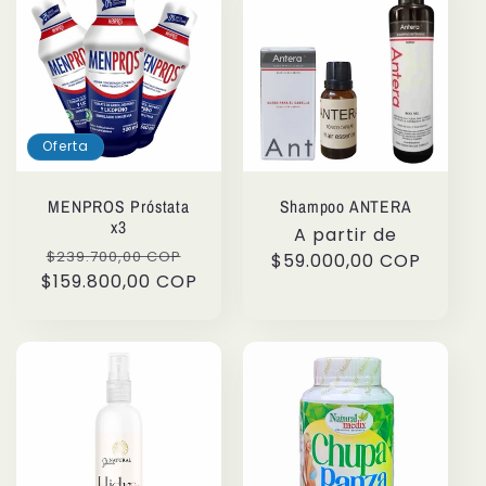
Oferta
MENPROS Próstata
Shampoo ANTERA
x3
Precio
A partir de
Precio
Precio
$239.700,00 COP
habitual
$59.000,00 COP
$159.800,00 COP
habitual
de
oferta