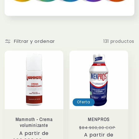
c
i
ó
Filtrar y ordenar
131 productos
n
:
Oferta
Mammoth - Crema
MENPROS
voluminizante
Precio
Precio
$84.900,00 COP
Precio
A partir de
habitual
A partir de
de