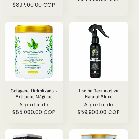
habitual
$89.900,00 COP
Colágeno Hidrolizado -
Loción Termoactiva
Extractos Mágicos
Natural Shine
Precio
A partir de
Precio
A partir de
habitual
$85.000,00 COP
habitual
$59.900,00 COP