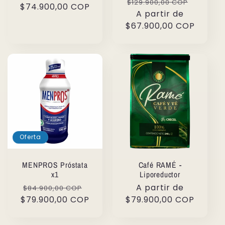
Precio
Precio
$129.900,00 COP
$74.900,00 COP
oferta
habitual
A partir de
de
$67.900,00 COP
oferta
Oferta
MENPROS Próstata
Café RAMÉ -
x1
Liporeductor
Precio
Precio
Precio
A partir de
$84.900,00 COP
$79.900,00 COP
habitual
de
habitual
$79.900,00 COP
oferta