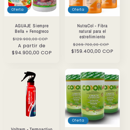
Oferta
Oferta
AGUAJE Siempre
NutraCol - Fibra
Bella + Fenogreco
natural para el
estreñimiento
Precio
Precio
$129.900,00 COP
Precio
Precio
$269.700,00 COP
habitual
A partir de
de
$159.400,00 COP
habitual
de
$94.900,00 COP
oferta
oferta
Oferta
Voltrem - Termoactivo