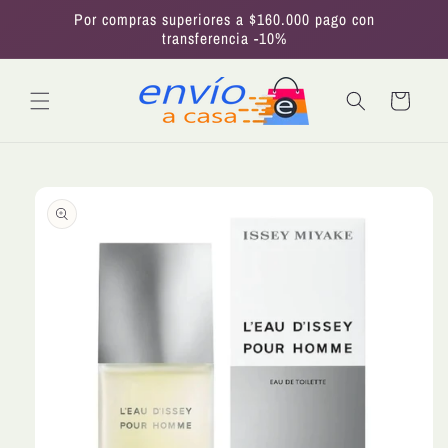
Ir
Por compras superiores a $160.000 pago con
directamente
transferencia -10%
al contenido
Carrito
Ir
directamente
a la
información
del producto