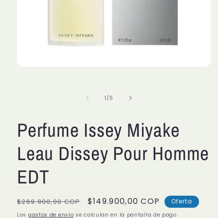
Abrir
elemento
multimedia
1
de
1
/
5
en
una
ventana
modal
Perfume Issey Miyake
Leau Dissey Pour Homme
EDT
Precio
Precio
$149.900,00 COP
$269.900,00 COP
Oferta
habitual
de
Los
gastos de envío
se calculan en la pantalla de pago.