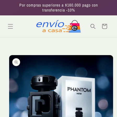
Ir
Por compras superiores a $160.000 pago con
directamente
transferencia -10%
al contenido
Carrito
Ir
directamente
a la
información
del producto