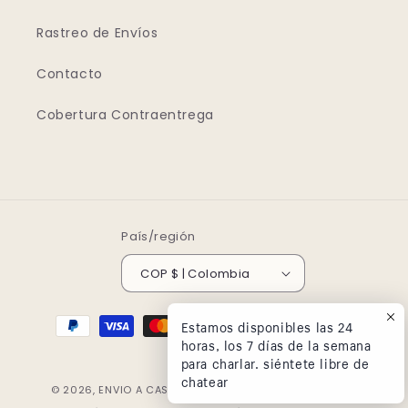
Rastreo de Envíos
Contacto
Cobertura Contraentrega
País/región
COP $ | Colombia
Formas
Estamos disponibles las 24
de
horas, los 7 días de la semana
para charlar. siéntete libre de
pago
chatear
© 2026,
ENVIO A CASA.COM.CO
Tecnología de Shopify