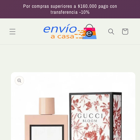
Ir
Por compras superiores a $160.000 pago con
directamente
transferencia -10%
al contenido
Carrito
Ir
directamente
a la
información
del producto