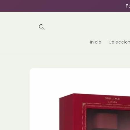
Ir
P
directamente
al contenido
Inicio
Coleccio
Ir
directamente
a la
información
del producto