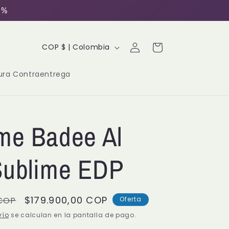
0%
Iniciar
P
Carrito
COP $ | Colombia
sesión
a
ura Contraentrega
í
s
/
me Badee Al
r
Sublime EDP
e
g
i
Precio
$179.900,00 COP
 COP
Oferta
de
vío
se calculan en la pantalla de pago.
ó
oferta