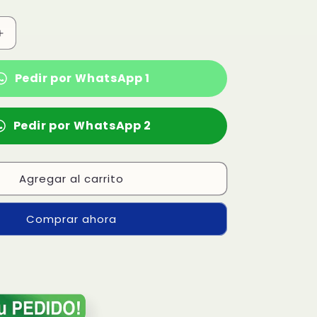
n
Aumentar
cantidad
para
Pedir por WhatsApp 1
Perfume
Badee
Al
Pedir por WhatsApp 2
Oud
Sublime
EDP
Agregar al carrito
Comprar ahora