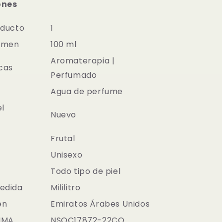
ones
oducto
1
umen
100 ml
Aromaterapia |
cas
Perfumado
Agua de perfume
el
Nuevo
Frutal
Unisexo
Todo tipo de piel
edida
Mililitro
en
Emiratos Árabes Unidos
VIMA
NSOC17872-22CO