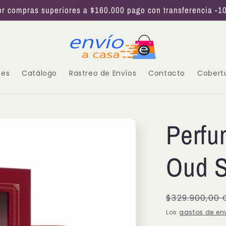
or compras superiores a $160.000 pago con transferencia -1
nes
Catálogo
Rastreo de Envíos
Contacto
Cobert
Perfu
Oud 
Precio
$329.900,00
habitual
Los
gastos de en