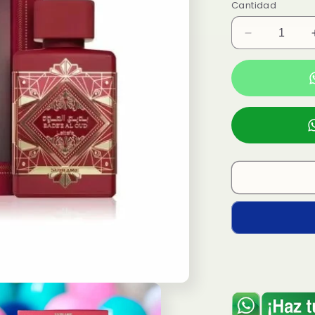
Cantidad
Reducir
cantidad
para
Perfume
Badee
Al
Oud
Sublime
EDP