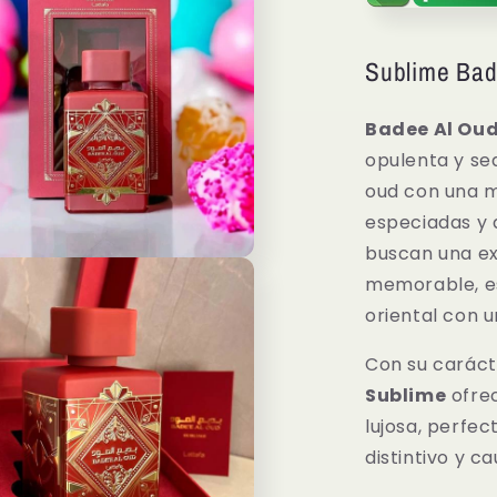
Sublime Bad
Badee Al Oud
opulenta y sed
oud con una m
especiadas y
buscan una exp
memorable, es
o
dia
oriental con 
Con su caráct
Sublime
ofrec
lujosa, perfe
distintivo y c