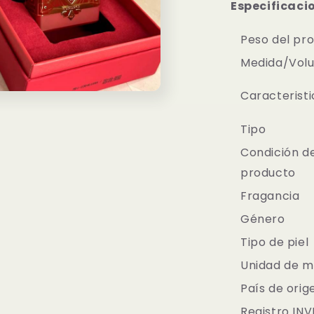
Especificaci
Peso del pr
Medida/Vol
Caracteristi
o
dia
Tipo
Condición d
producto
Fragancia
Género
Tipo de piel
Unidad de m
País de orig
Registro IN