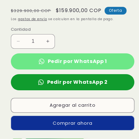
Precio
Precio
$159.900,00 COP
$329.900,00 COP
Oferta
habitual
de
Los
gastos de envío
se calculan en la pantalla de pago.
oferta
Cantidad
Reducir
Aumentar
cantidad
cantidad
para
para
Pedir por WhatsApp 1
Perfume
Perfume
Armaf
Armaf
Odyssey
Odyssey
Pedir por WhatsApp 2
Candee
Candee
EDP
EDP
Agregar al carrito
Comprar ahora