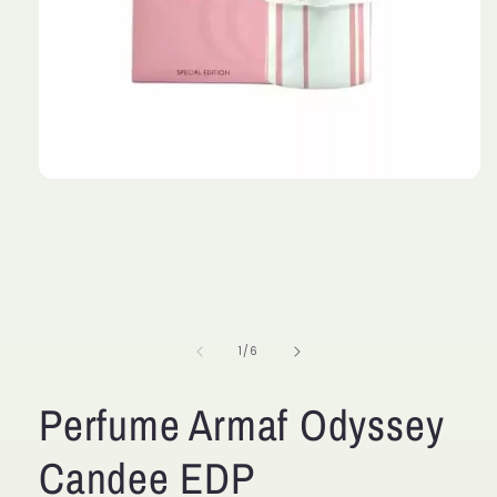
Abrir
elemento
multimedia
1
en
una
ventana
modal
de
1
/
6
Perfume Armaf Odyssey
Candee EDP