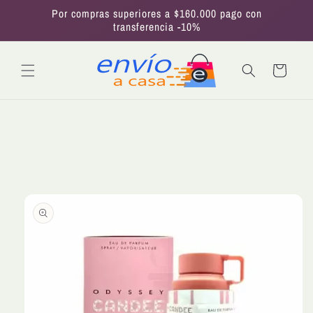
Ir
Por compras superiores a $160.000 pago con
directamente
transferencia -10%
al contenido
Carrito
Ir
directamente
a la
información
del producto