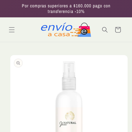
Ir
Por compras superiores a $160.000 pago con
directamente
transferencia -10%
al contenido
Carrito
Ir
directamente
a la
información
del producto