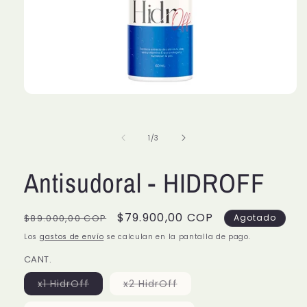
Abrir
elemento
multimedia
1
de
1
/
3
en
una
ventana
modal
Antisudoral - HIDROFF
Precio
Precio
$79.900,00 COP
$89.000,00 COP
Agotado
habitual
de
Los
gastos de envío
se calculan en la pantalla de pago.
oferta
CANT.
Variante
Variante
x1 HidrOff
x2 HidrOff
agotada
agotada
o
o