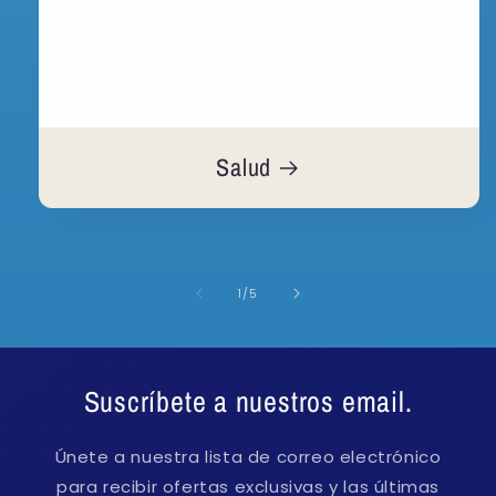
Salud
de
1
/
5
Suscríbete a nuestros email.
Únete a nuestra lista de correo electrónico
para recibir ofertas exclusivas y las últimas