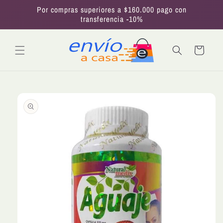
Ir
Por compras superiores a $160.000 pago con
directamente
transferencia -10%
al contenido
Carrito
Ir
directamente
a la
información
del producto