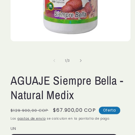
Abrir
elemento
multimedia
1
de
1
/
3
en
una
ventana
modal
AGUAJE Siempre Bella -
Natural Medix
Precio
Precio
$67.900,00 COP
$129.900,00 COP
Oferta
habitual
de
Los
gastos de envío
se calculan en la pantalla de pago.
oferta
UN