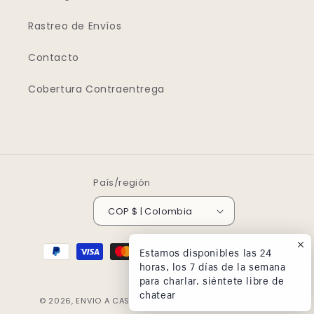
Rastreo de Envíos
Contacto
Cobertura Contraentrega
País/región
COP $ | Colombia
Formas
Estamos disponibles las 24
de
horas, los 7 días de la semana
para charlar. siéntete libre de
pago
chatear
© 2026,
ENVIO A CASA.COM.CO
Tecnología de Shopify